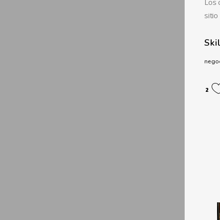
Los 
siti
Ski
nego
2