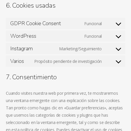
6. Cookies usadas
GDPR Cookie Consent
Funcional
Consent
to
WordPress
Funcional
Consent
service
to
Instagram
Marketing/Seguimiento
gdpr-
Consent
service
cookie-
to
Varios
Propósito pendiente de investigación
wordpress
consent
Consent
service
to
instagram
7. Consentimiento
service
varios
Cuando visites nuestra web por primera vez, te mostraremos
una ventana emergente con una explicación sobre las cookies.
Tan pronto como hagas clic en «Guardar preferencias», aceptas
que usemos las categorías de cookies y plugins que has
seleccionado en la ventana emergente, tal y como se describe
en esta política de cookies. Puedes desactivar el uso de cookies