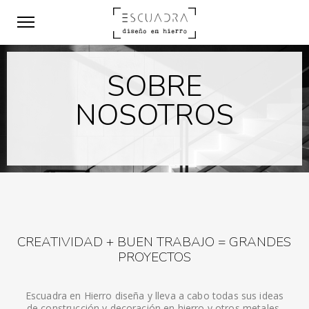
SOBRE
NOSOTROS
CREATIVIDAD + BUEN TRABAJO = GRANDES
PROYECTOS
Escuadra en Hierro diseña y lleva a cabo todas sus ideas
de construcción y decoración en hierro y otros metales,