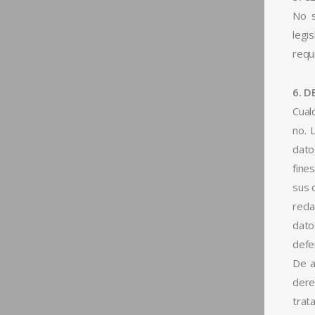
No s
legi
requ
6. 
Cual
no. 
dato
fine
sus 
recl
dato
defe
De a
dere
trat