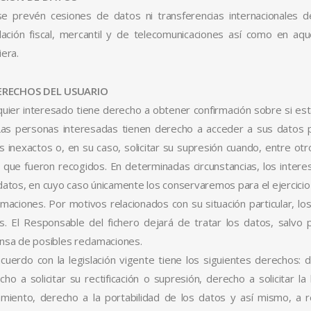
e prevén cesiones de datos ni transferencias internacionales d
slación fiscal, mercantil y de telecomunicaciones así como en aqu
iera.
DERECHOS DEL USUARIO
quier interesado tiene derecho a obtener confirmación sobre si es
Las personas interesadas tienen derecho a acceder a sus datos per
s inexactos o, en su caso, solicitar su supresión cuando, entre ot
s que fueron recogidos. En determinadas circunstancias, los interes
datos, en cuyo caso únicamente los conservaremos para el ejercicio
amaciones. Por motivos relacionados con su situación particular, 
s. El Responsable del fichero dejará de tratar los datos, salvo p
nsa de posibles reclamaciones.
cuerdo con la legislación vigente tiene los siguientes derechos: 
cho a solicitar su rectificación o supresión, derecho a solicitar l
amiento, derecho a la portabilidad de los datos y así mismo, a 