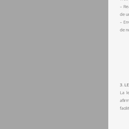
– Re
de u
– En
de n
3. 
La l
afir
faci