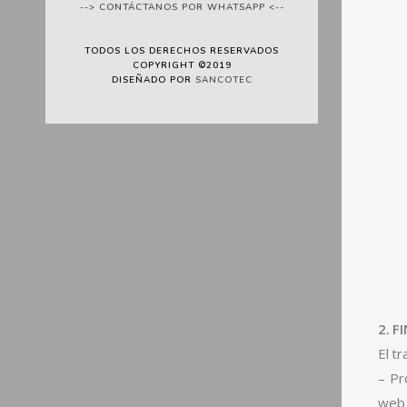
--> CONTÁCTANOS POR WHATSAPP <--
TODOS LOS DERECHOS RESERVADOS
COPYRIGHT ©2019
DISEÑADO POR
SANCOTEC
2. 
El t
– Pr
web 