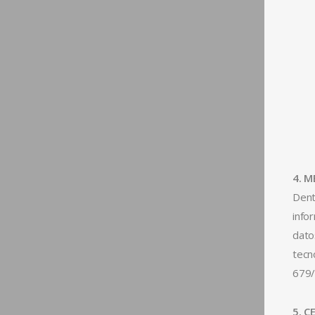
4. 
Dent
info
dato
tecn
679/
5. C