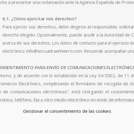
cho a presentar una reclamación ante la Agencia Española de Prote
6.1. ¿Cómo ejercitar mis derechos?
Para ejercer sus derechos, debe dirigirse al responsable, solicita
derecho elegido. Opcionalmente, puede acudir a la Autoridad de 
acerca de sus derechos. Los datos de contacto para el ejercicio 
electrónico: info@escuadraenhierro.com. Recuerde acompañar una 
CONSENTIMIENTO PARA ENVÍO DE COMUNICACIONES ELECTRÓNIC
mismo, y de acuerdo con lo establecido en la Ley 34/2002, de 11 de 
Comercio Electrónico, completando el formulario de recogida de da
o de comunicaciones electrónicas”, está otorgando el consentimi
trónico, teléfono, fax u otro medio electrónico en envío de informac
Gestionar el consentimiento de las cookies