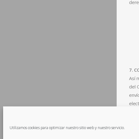
dere
7. 
Así 
del 
enví
elec
Utilizamos cookies para optimizar nuestro sitio web y nuestro servicio.