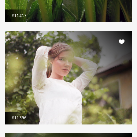
#11417
#11396