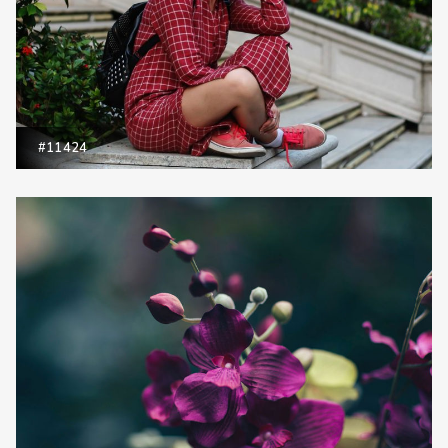
#11424