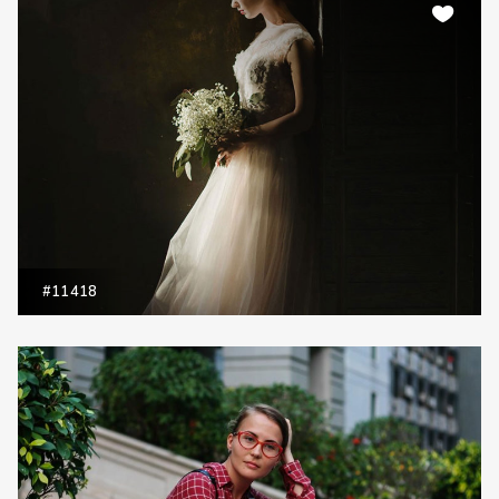
#11418