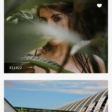
#11422