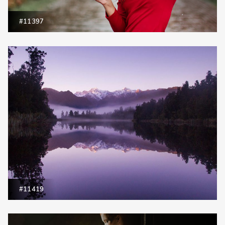
#11397
#11419