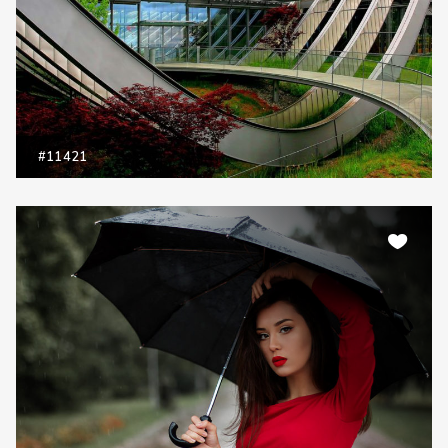
#11421