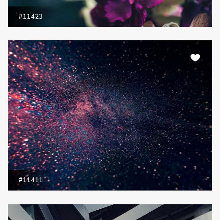
#11423
#11411